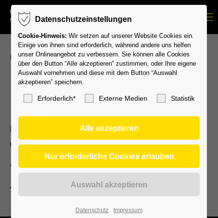
Menu
Datenschutzeinstellungen
Cookie-Hinweis:
Wir setzen auf unserer Website Cookies ein.
Einige von ihnen sind erforderlich, während andere uns helfen
Camp Sommer 2
unser Onlineangebot zu verbessern. Sie können alle Cookies
über den Button “Alle akzeptieren” zustimmen, oder Ihre eigene
Auswahl vornehmen und diese mit dem Button “Auswahl
07.09.2026–11.09.2026
akzeptieren” speichern.
ORT: SV LEONBERG/ELTINGEN E.V.
Erforderlich*
Externe Medien
Statistik
Ein Feriencamp mit einer Menge Spaß, Freude
und Bewegung erwartet Dich!
Campflyer 2026.pdf
(3,9 MiB)
Zurück
Datenschutz
Impressum