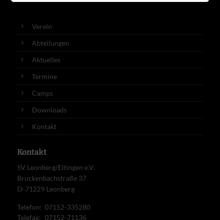
Verein
Abteilungen
Aktuelles
Termine
Camps
Downloads
Kontakt
Kontakt
SV Leonberg/Eltingen e.V.
Bruckenbachstraße 37
D-71229 Leonberg
Telefon:
07152-335280
Telefax:
07152-71136