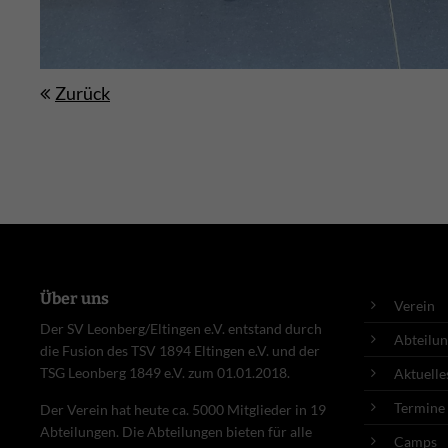
Zurück
Über uns
Verein
Der SV Leonberg/Eltingen e.V. entstand durch
Abteilu
die Fusion des TSV 1894 Eltingen e.V. und der
TSG Leonberg 1849 e.V. zum 01.01.2018.
Aktuelle
Termine
Der Verein hat heute ca. 5000 Mitglieder in 19
Abteilungen. Die Abteilungen bieten für alle
Camps