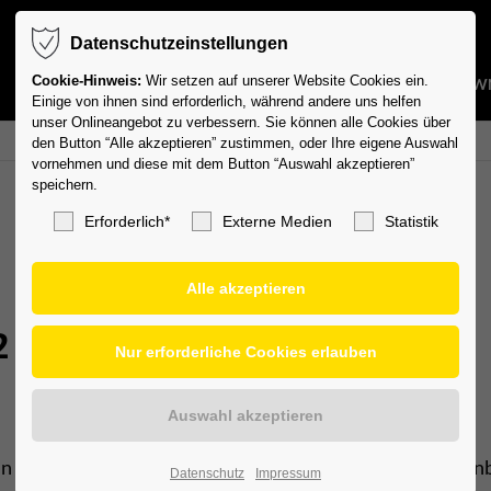
Datenschutzeinstellungen
Cookie-Hinweis:
Wir setzen auf unserer Website Cookies ein.
ABTEILUNGEN
AKTUELLES
TERMINE
CAMPS
DOW
Einige von ihnen sind erforderlich, während andere uns helfen
unser Onlineangebot zu verbessern. Sie können alle Cookies über
den Button “Alle akzeptieren” zustimmen, oder Ihre eigene Auswahl
vornehmen und diese mit dem Button “Auswahl akzeptieren”
speichern.
Erforderlich*
Externe Medien
Statistik
2
n diesem Jahr die Tischtennis Stadtmeisterschaften Leonb
Datenschutz
Impressum