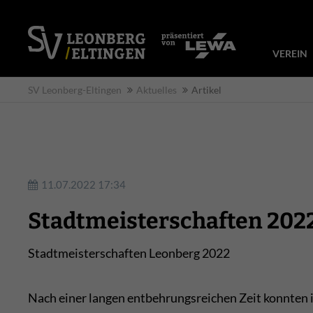
VEREIN
SV Leonberg-Eltingen
Aktuelles
Artikel
11.07.2022 17:34
Stadtmeisterschaften 202
Stadtmeisterschaften Leonberg 2022
Nach einer langen entbehrungsreichen Zeit konnten i