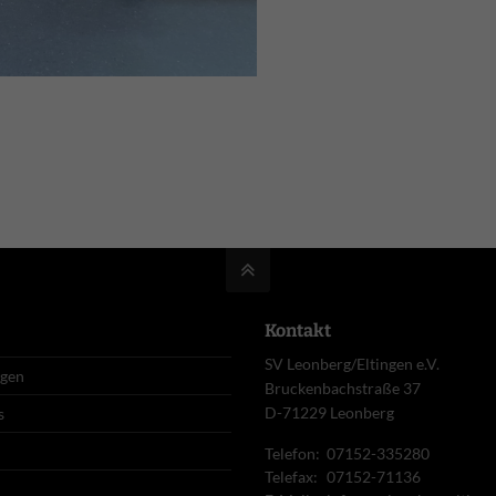
Kontakt
SV Leonberg/Eltingen e.V.
ngen
Bruckenbachstraße 37
D-71229 Leonberg
s
Telefon:
07152-335280
Telefax:
07152-71136