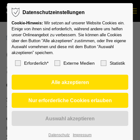
Menu
Datenschutzeinstellungen
Cookie-Hinweis:
Wir setzen auf unserer Website Cookies ein.
Einige von ihnen sind erforderlich, während andere uns helfen
unser Onlineangebot zu verbessern. Sie können alle Cookies
30.05.2024 16:00
über den Button “Alle akzeptieren” zustimmen, oder Ihre eigene
Auswahl vornehmen und diese mit dem Button “Auswahl
Gelebte Inklusion im
akzeptieren” speichern.
Erforderlich*
Externe Medien
Statistik
Sportverein!
Gelebte Inklusion im Sportverein!
Seit 2 ½ Jahren besteht unsere inklusive
Tischtennis-Trainingsgruppe gemeinsam mit
der Lebenshilfe Leonberg e.V. und wir können
nur Positives berichten. Alle Sportlerinnen und
Sportler haben viel Spaß. Es wird kein
Datenschutz
Impressum